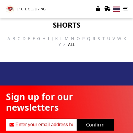
SHORTS
A
B
C
D
E
F
G
H
I
J
K
L
M
N
O
P
Q
R
S
T
U
V
W
X
Y
Z
ALL
Sign up for our
newsletters
Confirm