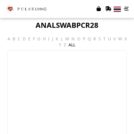
ANALSWABPCR28
A
B
C
D
E
F
G
H
I
J
K
L
M
N
O
P
Q
R
S
T
U
V
W
X
Y
Z
ALL