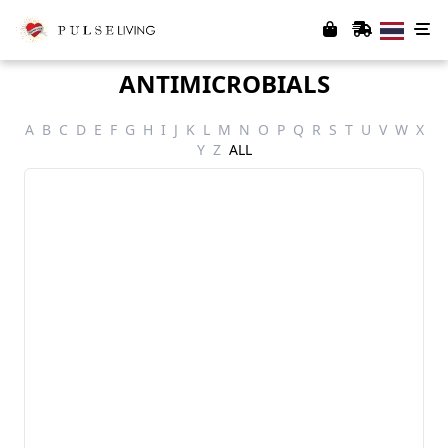
ANTIMICROBIALS
A
B
C
D
E
F
G
H
I
J
K
L
M
N
O
P
Q
R
S
T
U
V
W
X
Y
Z
ALL