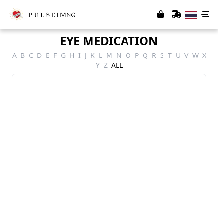
EYE MEDICATION
A
B
C
D
E
F
G
H
I
J
K
L
M
N
O
P
Q
R
S
T
U
V
W
X
Y
Z
ALL